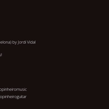
lona) by Jordi Vidal
s!
opinheiromusic
opinheiroguitar