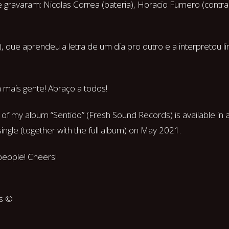
ravaram: Nicolas Correa (bateria), Horacio Fumero (contrab
, que aprendeu a letra de um dia pro outro e a interpretou l
ais gente! Abraço a todos!
 of my album “Sentido” (Fresh Sound Records) is available in a
t single (together with the full album) on May 2021.
 people! Cheers!
ds ©