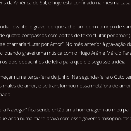
ns da América do Sul, e hoje está confinado na mesma casa
lodia, levantei e gravei porque achei um bom começo de 
 de quatro compassos com partes de texto “Lutar por amor (
 se chamaria “Lutar por Amor”. No mês anterior à gravação 
i quando gravei uma música com o Hugo Arán e Márcio Farac
ei os dois pedacinhos de letra para que ele seguisse a idéia.
eçar numa terça-feira de junho. Na segunda-feira o Guto t
 males de amor, e se transformou nessa metáfora de amor
mada.
pra Navegar” fica sendo então uma homenagem ao meu pai e
 que anda numa maré brava com esse governo misógino, fasci