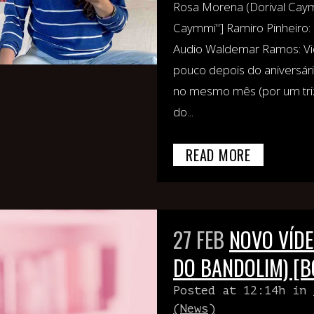
Rosa Morena (Dorival Caym
Caymmi"] Ramiro Pinheiro: 
Audio Waldemar Ramos: V
pouco depois do aniversár
no mesmo mês (por um triz)
do...
READ MORE
27 FEB
NOVO VÍDE
DO BANDOLIM) [
Posted at 12:14h
in
(News)